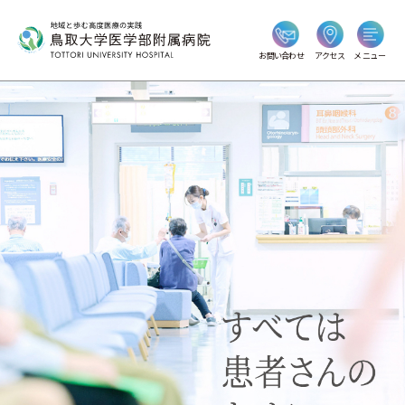
お問い合わせ
アクセス
メニュー
高度な医療と
諦めない情熱で、
明日へつづく希望を。
地域連携
高度先端医療
View more
View more
病院のご紹介
View more